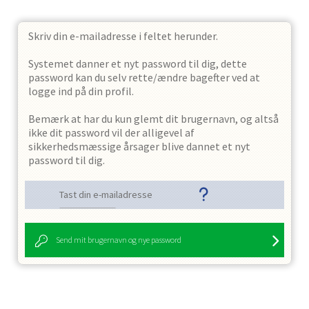
den
7.
februar
er
Skriv din e-mailadresse i feltet herunder.
desværre
aflyst
Systemet danner et nyt password til dig, dette
Læs
password kan du selv rette/ændre bagefter ved at
logge ind på din profil.
mere
Bemærk at har du kun glemt dit brugernavn, og altså
ikke dit password vil der alligevel af
sikkerhedsmæssige årsager blive dannet et nyt
password til dig.
Tast din e-mailadresse
Send mit brugernavn og nye password
Sportsprofilen
28.03.2019